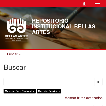
Camb
naveg
REPOSITORIO
INSTITUCIONAL BELLAS
ARTES
Buscar
Buscar
Ir
Materia: Paro Nacional ×
Materia: Fanzine ×
Mostrar filtros avanzados