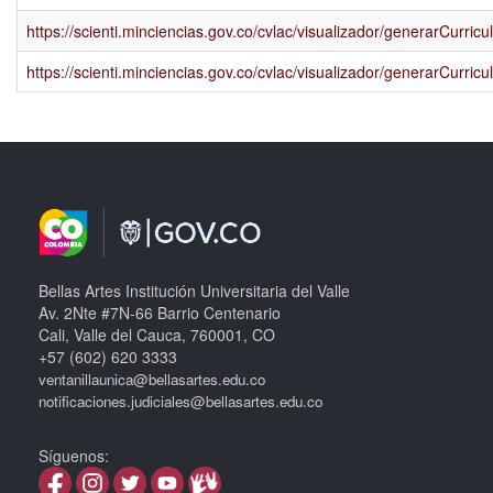
https://scienti.minciencias.gov.co/cvlac/visualizador/generarCur
https://scienti.minciencias.gov.co/cvlac/visualizador/generarCur
Bellas Artes Institución Universitaria del Valle
Av. 2Nte #7N-66 Barrio Centenario
Cali, Valle del Cauca, 760001, CO
+57 (602) 620 3333
ventanillaunica@bellasartes.edu.co
notificaciones.judiciales@bellasartes.edu.co
Síguenos: