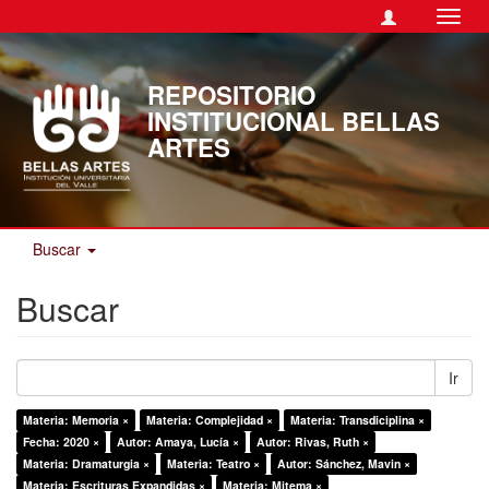
Camb
naveg
REPOSITORIO
INSTITUCIONAL BELLAS
ARTES
Buscar
Buscar
Ir
Materia: Memoria ×
Materia: Complejidad ×
Materia: Transdiciplina ×
Fecha: 2020 ×
Autor: Amaya, Lucía ×
Autor: Rivas, Ruth ×
Materia: Dramaturgia ×
Materia: Teatro ×
Autor: Sánchez, Mavin ×
Materia: Escrituras Expandidas ×
Materia: Mitema ×