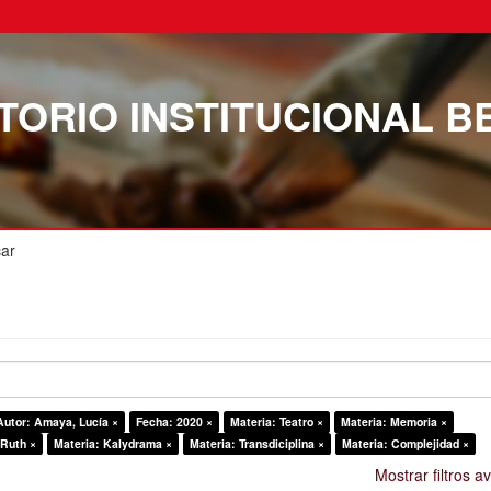
TORIO INSTITUCIONAL B
ar
Autor: Amaya, Lucía ×
Fecha: 2020 ×
Materia: Teatro ×
Materia: Memoria ×
 Ruth ×
Materia: Kalydrama ×
Materia: Transdiciplina ×
Materia: Complejidad ×
Mostrar filtros 