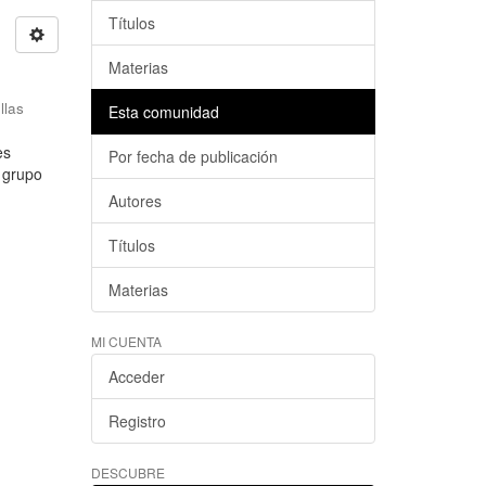
Títulos
Materias
llas
Esta comunidad
es
Por fecha de publicación
l grupo
Autores
Títulos
Materias
MI CUENTA
Acceder
Registro
DESCUBRE