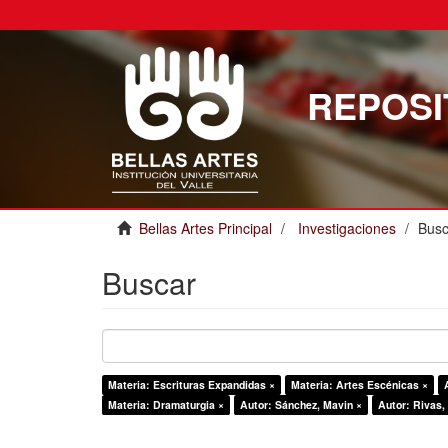
REPOSI
Bellas Artes Principal
Investigaciones
Busc
Buscar
Materia: Escrituras Expandidas ×
Materia: Artes Escénicas ×
Materia: Dramaturgia ×
Autor: Sánchez, Mavin ×
Autor: Rivas,