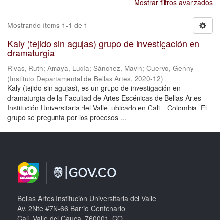
Mostrar filtros avanzados
Mostrando ítems 1-1 de 1
Kaly (tejido sin agujas) grupo de investigación en
dramaturgia
Rivas, Ruth
;
Amaya, Lucía
;
Sánchez, Mavin
;
Cuervo, Genny
(
Instituto Departamental de Bellas Artes
,
2020-12
)
Kaly (tejido sin agujas), es un grupo de investigación en
dramaturgia de la Facultad de Artes Escénicas de Bellas Artes
Institución Universitaria del Valle, ubicado en Cali – Colombia. El
grupo se pregunta por los procesos ...
Bellas Artes Institución Universitaria del Valle
Av. 2Nte #7N-66 Barrio Centenario
Cali, Valle del Cauca, 760001, CO