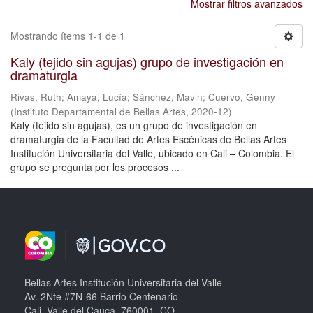
Mostrar filtros avanzados
Mostrando ítems 1-1 de 1
Kaly (tejido sin agujas) grupo de investigación en
dramaturgia
Rivas, Ruth
;
Amaya, Lucía
;
Sánchez, Mavin
;
Cuervo, Genny
(
Instituto Departamental de Bellas Artes
,
2020-12
)
Kaly (tejido sin agujas), es un grupo de investigación en
dramaturgia de la Facultad de Artes Escénicas de Bellas Artes
Institución Universitaria del Valle, ubicado en Cali – Colombia. El
grupo se pregunta por los procesos ...
Bellas Artes Institución Universitaria del Valle
Av. 2Nte #7N-66 Barrio Centenario
Cali, Valle del Cauca, 760001, CO