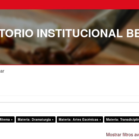
TORIO INSTITUCIONAL B
ar
Mitema ×
Materia: Dramaturgia ×
Materia: Artes Escénicas ×
Materia: Transdicipli
Mostrar filtros 