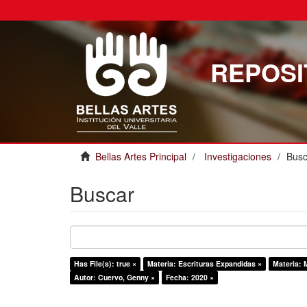
REPOSI
Bellas Artes Principal
Investigaciones
Busc
Buscar
Has File(s): true ×
Materia: Escrituras Expandidas ×
Materia: 
Autor: Cuervo, Genny ×
Fecha: 2020 ×