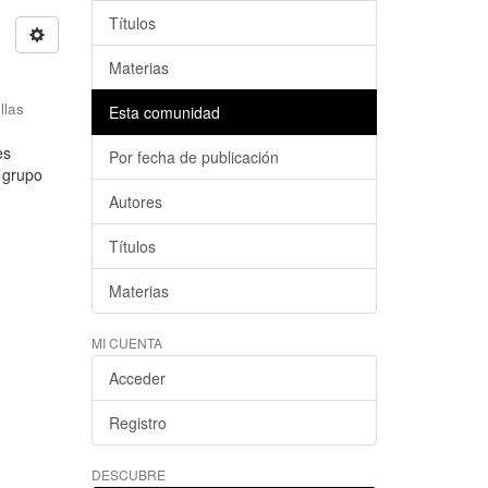
Títulos
Materias
llas
Esta comunidad
es
Por fecha de publicación
l grupo
Autores
Títulos
Materias
MI CUENTA
Acceder
Registro
DESCUBRE