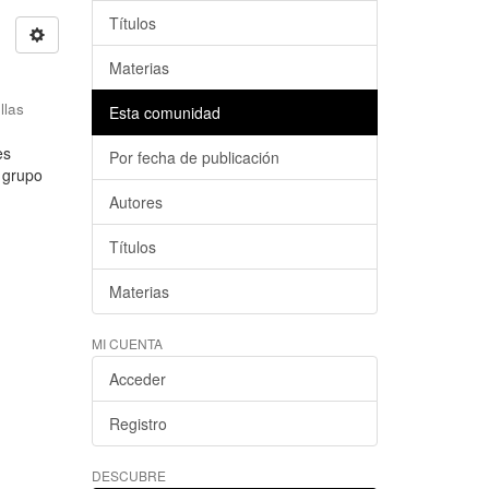
Títulos
Materias
llas
Esta comunidad
es
Por fecha de publicación
l grupo
Autores
Títulos
Materias
MI CUENTA
Acceder
Registro
DESCUBRE