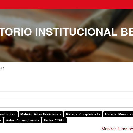
TORIO INSTITUCIONAL B
ar
amaturgia ×
Materia: Artes Escénicas ×
Materia: Complejidad ×
Materia: Memoria 
×
Autor: Amaya, Lucía ×
Fecha: 2020 ×
Mostrar filtros 