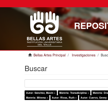
REPOSI
Bellas Artes Principal
Investigaciones
Busc
Buscar
Autor: Sánchez, Mavin ×
Materia: Transdiciplina ×
Materia: Dr
Materia: Mitema ×
Autor: Rivas, Ruth ×
Autor: Cuervo, Genny 