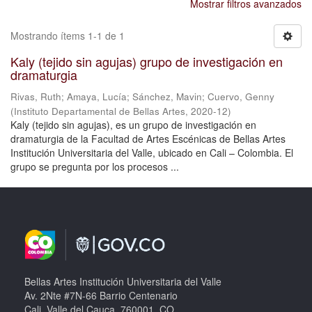
Mostrar filtros avanzados
Mostrando ítems 1-1 de 1
Kaly (tejido sin agujas) grupo de investigación en
dramaturgia
Rivas, Ruth
;
Amaya, Lucía
;
Sánchez, Mavin
;
Cuervo, Genny
(
Instituto Departamental de Bellas Artes
,
2020-12
)
Kaly (tejido sin agujas), es un grupo de investigación en
dramaturgia de la Facultad de Artes Escénicas de Bellas Artes
Institución Universitaria del Valle, ubicado en Cali – Colombia. El
grupo se pregunta por los procesos ...
Bellas Artes Institución Universitaria del Valle
Av. 2Nte #7N-66 Barrio Centenario
Cali, Valle del Cauca, 760001, CO