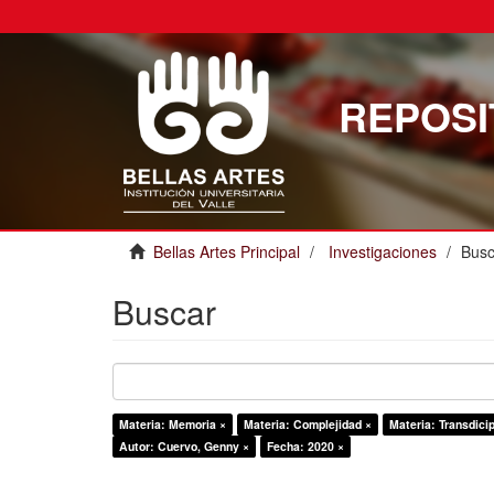
REPOSI
Bellas Artes Principal
Investigaciones
Busc
Buscar
Materia: Memoria ×
Materia: Complejidad ×
Materia: Transdicip
Autor: Cuervo, Genny ×
Fecha: 2020 ×