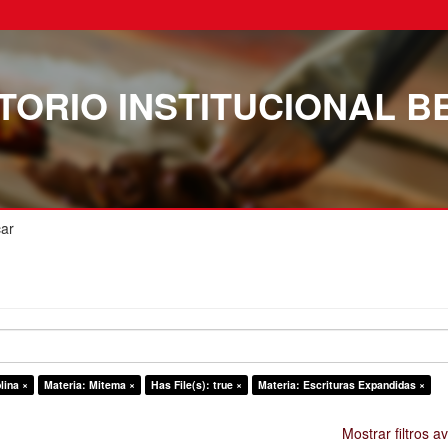
TORIO INSTITUCIONAL B
ar
lina ×
Materia: Mitema ×
Has File(s): true ×
Materia: Escrituras Expandidas ×
Mostrar filtros 