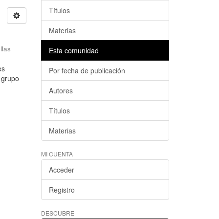
Títulos
Materias
llas
Esta comunidad
es
Por fecha de publicación
l grupo
Autores
Títulos
Materias
MI CUENTA
Acceder
Registro
DESCUBRE