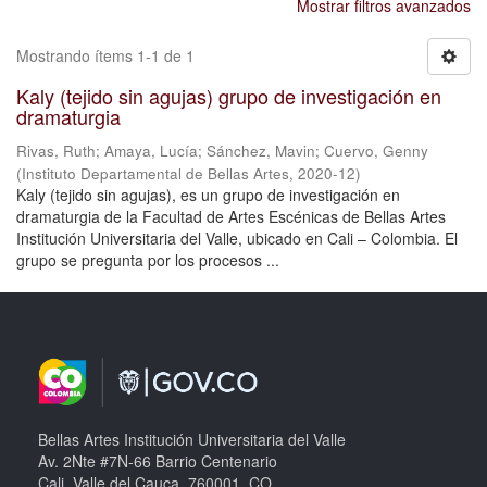
Mostrar filtros avanzados
Mostrando ítems 1-1 de 1
Kaly (tejido sin agujas) grupo de investigación en
dramaturgia
Rivas, Ruth
;
Amaya, Lucía
;
Sánchez, Mavin
;
Cuervo, Genny
(
Instituto Departamental de Bellas Artes
,
2020-12
)
Kaly (tejido sin agujas), es un grupo de investigación en
dramaturgia de la Facultad de Artes Escénicas de Bellas Artes
Institución Universitaria del Valle, ubicado en Cali – Colombia. El
grupo se pregunta por los procesos ...
Bellas Artes Institución Universitaria del Valle
Av. 2Nte #7N-66 Barrio Centenario
Cali, Valle del Cauca, 760001, CO