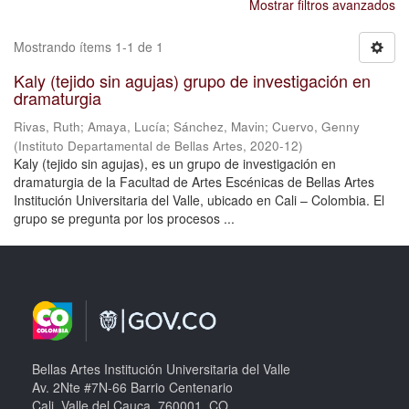
Mostrar filtros avanzados
Mostrando ítems 1-1 de 1
Kaly (tejido sin agujas) grupo de investigación en
dramaturgia
Rivas, Ruth
;
Amaya, Lucía
;
Sánchez, Mavin
;
Cuervo, Genny
(
Instituto Departamental de Bellas Artes
,
2020-12
)
Kaly (tejido sin agujas), es un grupo de investigación en
dramaturgia de la Facultad de Artes Escénicas de Bellas Artes
Institución Universitaria del Valle, ubicado en Cali – Colombia. El
grupo se pregunta por los procesos ...
Bellas Artes Institución Universitaria del Valle
Av. 2Nte #7N-66 Barrio Centenario
Cali, Valle del Cauca, 760001, CO