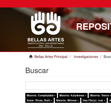
REPOSI
Bellas Artes Principal
Investigaciones
Busc
Buscar
Materia: Complejidad ×
Materia: Kalydrama ×
Materia: Teatro 
Autor: Rivas, Ruth ×
Materia: Mitema ×
Has File(s): true ×
A