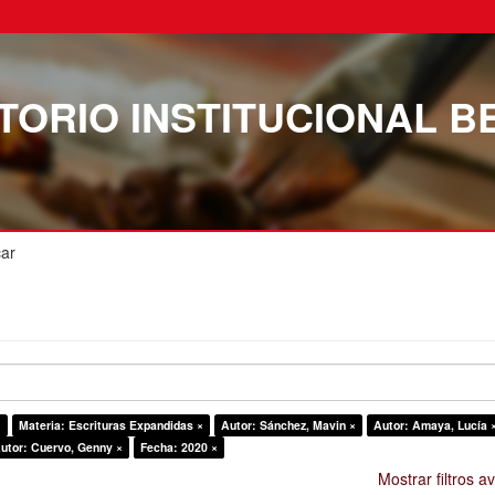
TORIO INSTITUCIONAL B
ar
×
Materia: Escrituras Expandidas ×
Autor: Sánchez, Mavin ×
Autor: Amaya, Lucía 
utor: Cuervo, Genny ×
Fecha: 2020 ×
Mostrar filtros 