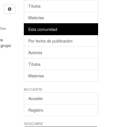
Títulos
Materias
llas
Esta comunidad
es
Por fecha de publicación
l grupo
Autores
Títulos
Materias
MI CUENTA
Acceder
Registro
DESCUBRE