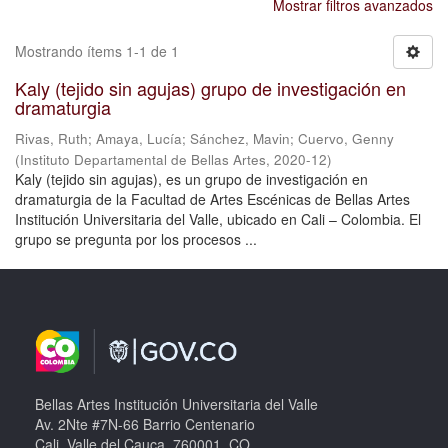
Mostrar filtros avanzados
Mostrando ítems 1-1 de 1
Kaly (tejido sin agujas) grupo de investigación en
dramaturgia
Rivas, Ruth
;
Amaya, Lucía
;
Sánchez, Mavin
;
Cuervo, Genny
(
Instituto Departamental de Bellas Artes
,
2020-12
)
Kaly (tejido sin agujas), es un grupo de investigación en
dramaturgia de la Facultad de Artes Escénicas de Bellas Artes
Institución Universitaria del Valle, ubicado en Cali – Colombia. El
grupo se pregunta por los procesos ...
Bellas Artes Institución Universitaria del Valle
Av. 2Nte #7N-66 Barrio Centenario
Cali, Valle del Cauca, 760001, CO