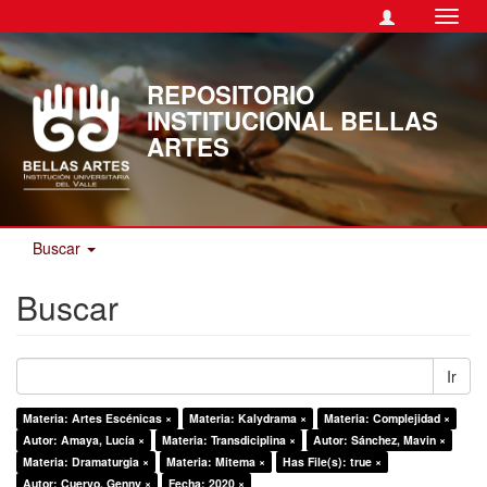
Camb
naveg
REPOSITORIO
INSTITUCIONAL BELLAS
ARTES
Buscar
Buscar
Ir
Materia: Artes Escénicas ×
Materia: Kalydrama ×
Materia: Complejidad ×
Autor: Amaya, Lucía ×
Materia: Transdiciplina ×
Autor: Sánchez, Mavin ×
Materia: Dramaturgia ×
Materia: Mitema ×
Has File(s): true ×
Autor: Cuervo, Genny ×
Fecha: 2020 ×