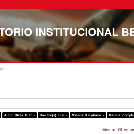
TORIO INSTITUCIONAL B
ar
Autor: Rivas, Ruth ×
Has File(s): true ×
Materia: Kalydrama ×
Materia: Comple
Mostrar filtros 