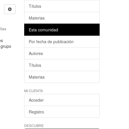
Títulos
Materias
llas
Esta comunidad
es
Por fecha de publicación
l grupo
Autores
Títulos
Materias
MI CUENTA
Acceder
Registro
DESCUBRE