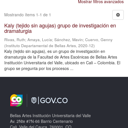
Mostrar filtros avanzados
Mostrando ítems 1-1 de 1
Kaly (tejido sin agujas) grupo de investigación en
dramaturgia
Rivas, Ruth
;
Amaya, Lucía
;
Sánchez, Mavin
;
Cuervo, Genny
(
Instituto Departamental de Bellas Artes
,
2020-12
)
Kaly (tejido sin agujas), es un grupo de investigación en
dramaturgia de la Facultad de Artes Escénicas de Bellas Artes
Institución Universitaria del Valle, ubicado en Cali – Colombia. El
grupo se pregunta por los procesos ...
Bellas Artes Institución Universitaria del Valle
Av. 2Nte #7N-66 Barrio Centenario
Cali, Valle del Cauca, 760001, CO