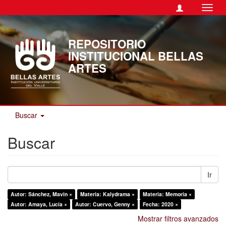
Camb
naveg
REPOSITORIO
INSTITUCIONAL BELLAS
ARTES
Buscar
Buscar
Ir
Autor: Sánchez, Mavin ×
Materia: Kalydrama ×
Materia: Memoria ×
Autor: Amaya, Lucía ×
Autor: Cuervo, Genny ×
Fecha: 2020 ×
Mostrar filtros avanzados