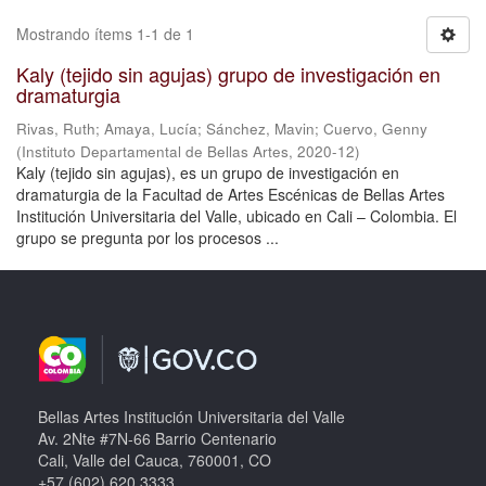
Mostrando ítems 1-1 de 1
Kaly (tejido sin agujas) grupo de investigación en
dramaturgia
Rivas, Ruth
;
Amaya, Lucía
;
Sánchez, Mavin
;
Cuervo, Genny
(
Instituto Departamental de Bellas Artes
,
2020-12
)
Kaly (tejido sin agujas), es un grupo de investigación en
dramaturgia de la Facultad de Artes Escénicas de Bellas Artes
Institución Universitaria del Valle, ubicado en Cali – Colombia. El
grupo se pregunta por los procesos ...
Bellas Artes Institución Universitaria del Valle
Av. 2Nte #7N-66 Barrio Centenario
Cali, Valle del Cauca, 760001, CO
+57 (602) 620 3333