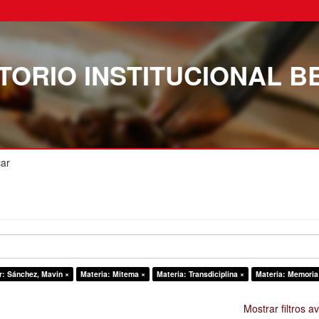
TORIO INSTITUCIONAL B
ar
r: Sánchez, Mavin ×
Materia: Mitema ×
Materia: Transdiciplina ×
Materia: Memoria
Mostrar filtros 