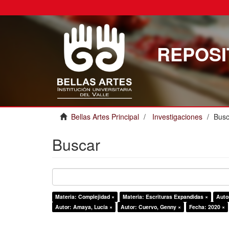
REPOSI
Bellas Artes Principal
Investigaciones
Busc
Buscar
Materia: Complejidad ×
Materia: Escrituras Expandidas ×
Auto
Autor: Amaya, Lucía ×
Autor: Cuervo, Genny ×
Fecha: 2020 ×