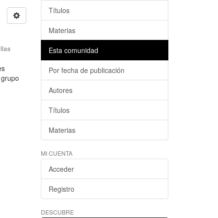
Títulos
Materias
llas
Esta comunidad
es
Por fecha de publicación
l grupo
Autores
Títulos
Materias
MI CUENTA
Acceder
Registro
DESCUBRE