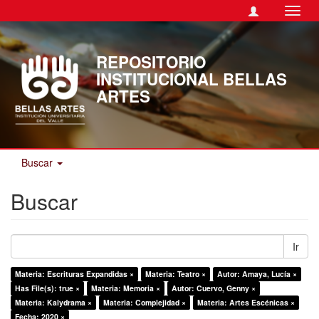
Camb
naveg
REPOSITORIO
INSTITUCIONAL BELLAS
ARTES
Buscar
Buscar
Ir
Materia: Escrituras Expandidas ×
Materia: Teatro ×
Autor: Amaya, Lucía ×
Has File(s): true ×
Materia: Memoria ×
Autor: Cuervo, Genny ×
Materia: Kalydrama ×
Materia: Complejidad ×
Materia: Artes Escénicas ×
Fecha: 2020 ×