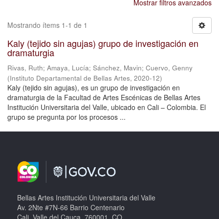
Mostrar filtros avanzados
Mostrando ítems 1-1 de 1
Kaly (tejido sin agujas) grupo de investigación en
dramaturgia
Rivas, Ruth
;
Amaya, Lucía
;
Sánchez, Mavin
;
Cuervo, Genny
(
Instituto Departamental de Bellas Artes
,
2020-12
)
Kaly (tejido sin agujas), es un grupo de investigación en
dramaturgia de la Facultad de Artes Escénicas de Bellas Artes
Institución Universitaria del Valle, ubicado en Cali – Colombia. El
grupo se pregunta por los procesos ...
Bellas Artes Institución Universitaria del Valle
Av. 2Nte #7N-66 Barrio Centenario
Cali, Valle del Cauca, 760001, CO