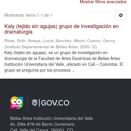
Mostrar filtros avanzados
Mostrando ítems 1-1 de 1
Kaly (tejido sin agujas) grupo de investigación en
dramaturgia
Rivas, Ruth
;
Amaya, Lucía
;
Sánchez, Mavin
;
Cuervo, Genny
(
Instituto Departamental de Bellas Artes
,
2020-12
)
Kaly (tejido sin agujas), es un grupo de investigación en
dramaturgia de la Facultad de Artes Escénicas de Bellas Artes
Institución Universitaria del Valle, ubicado en Cali – Colombia. El
grupo se pregunta por los procesos ...
Bellas Artes Institución Universitaria del Valle
Av. 2Nte #7N-66 Barrio Centenario
Cali, Valle del Cauca, 760001, CO