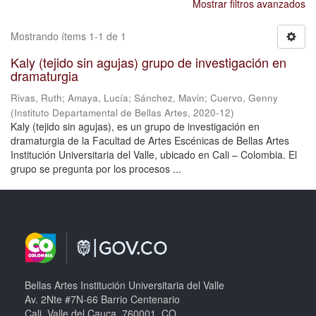
Mostrar filtros avanzados
Mostrando ítems 1-1 de 1
Kaly (tejido sin agujas) grupo de investigación en
dramaturgia
Rivas, Ruth
;
Amaya, Lucía
;
Sánchez, Mavin
;
Cuervo, Genny
(
Instituto Departamental de Bellas Artes
,
2020-12
)
Kaly (tejido sin agujas), es un grupo de investigación en
dramaturgia de la Facultad de Artes Escénicas de Bellas Artes
Institución Universitaria del Valle, ubicado en Cali – Colombia. El
grupo se pregunta por los procesos ...
Bellas Artes Institución Universitaria del Valle
Av. 2Nte #7N-66 Barrio Centenario
Cali, Valle del Cauca, 760001, CO