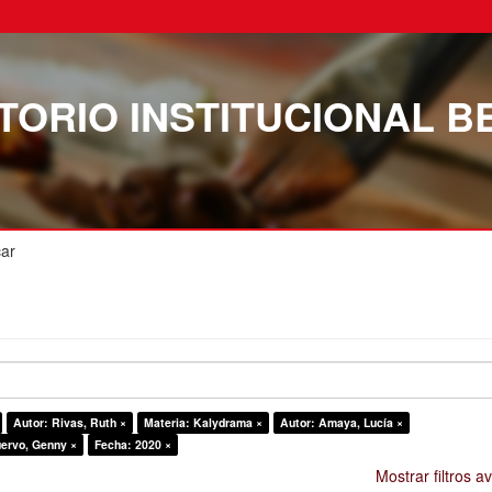
TORIO INSTITUCIONAL B
ar
Autor: Rivas, Ruth ×
Materia: Kalydrama ×
Autor: Amaya, Lucía ×
uervo, Genny ×
Fecha: 2020 ×
Mostrar filtros 