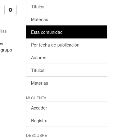
Títulos
Materias
llas
Esta comunidad
es
Por fecha de publicación
l grupo
Autores
Títulos
Materias
MI CUENTA
Acceder
Registro
DESCUBRE