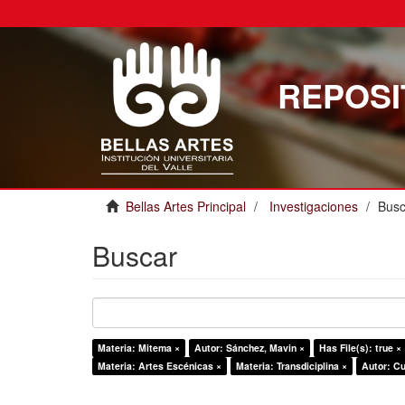
REPOSI
Bellas Artes Principal
Investigaciones
Busc
Buscar
Materia: Mitema ×
Autor: Sánchez, Mavin ×
Has File(s): true ×
Materia: Artes Escénicas ×
Materia: Transdiciplina ×
Autor: C