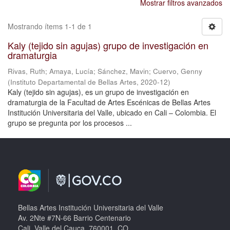
Mostrar filtros avanzados
Mostrando ítems 1-1 de 1
Kaly (tejido sin agujas) grupo de investigación en
dramaturgia
Rivas, Ruth
;
Amaya, Lucía
;
Sánchez, Mavin
;
Cuervo, Genny
(
Instituto Departamental de Bellas Artes
,
2020-12
)
Kaly (tejido sin agujas), es un grupo de investigación en
dramaturgia de la Facultad de Artes Escénicas de Bellas Artes
Institución Universitaria del Valle, ubicado en Cali – Colombia. El
grupo se pregunta por los procesos ...
Bellas Artes Institución Universitaria del Valle
Av. 2Nte #7N-66 Barrio Centenario
Cali, Valle del Cauca, 760001, CO