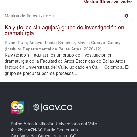
Mostrar filtros avanzados
Mostrando ítems 1-1 de 1
Kaly (tejido sin agujas) grupo de investigación en
dramaturgia
Rivas, Ruth
;
Amaya, Lucía
;
Sánchez, Mavin
;
Cuervo, Genny
(
Instituto Departamental de Bellas Artes
,
2020-12
)
Kaly (tejido sin agujas), es un grupo de investigación en
dramaturgia de la Facultad de Artes Escénicas de Bellas Artes
Institución Universitaria del Valle, ubicado en Cali – Colombia. El
grupo se pregunta por los procesos ...
Bellas Artes Institución Universitaria del Valle
Av. 2Nte #7N-66 Barrio Centenario
Cali, Valle del Cauca, 760001, CO