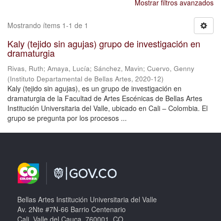
Mostrar filtros avanzados
Mostrando ítems 1-1 de 1
Kaly (tejido sin agujas) grupo de investigación en
dramaturgia
Rivas, Ruth
;
Amaya, Lucía
;
Sánchez, Mavin
;
Cuervo, Genny
(
Instituto Departamental de Bellas Artes
,
2020-12
)
Kaly (tejido sin agujas), es un grupo de investigación en
dramaturgia de la Facultad de Artes Escénicas de Bellas Artes
Institución Universitaria del Valle, ubicado en Cali – Colombia. El
grupo se pregunta por los procesos ...
Bellas Artes Institución Universitaria del Valle
Av. 2Nte #7N-66 Barrio Centenario
Cali, Valle del Cauca, 760001, CO