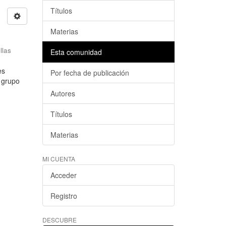
Títulos
Materias
llas
Esta comunidad
es
Por fecha de publicación
l grupo
Autores
Títulos
Materias
MI CUENTA
Acceder
Registro
DESCUBRE