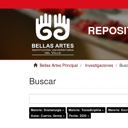
REPOSI
Bellas Artes Principal
Investigaciones
Busc
Buscar
Materia: Dramaturgia ×
Materia: Transdiciplina ×
Materia: Escr
Autor: Cuervo, Genny ×
Fecha: 2020 ×