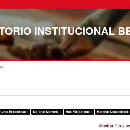
TORIO INSTITUCIONAL B
ar
ituras Expandidas ×
Materia: Memoria ×
Has File(s): true ×
Materia: Complejidad 
Mostrar filtros 