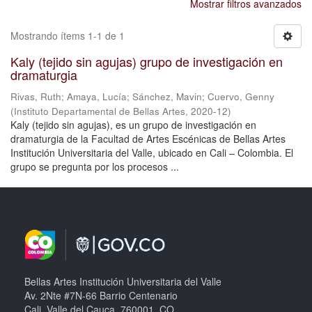
Mostrar filtros avanzados
Mostrando ítems 1-1 de 1
Kaly (tejido sin agujas) grupo de investigación en
dramaturgia
Rivas, Ruth
;
Amaya, Lucía
;
Sánchez, Mavin
;
Cuervo, Genny
(
Instituto Departamental de Bellas Artes
,
2020-12
)
Kaly (tejido sin agujas), es un grupo de investigación en
dramaturgia de la Facultad de Artes Escénicas de Bellas Artes
Institución Universitaria del Valle, ubicado en Cali – Colombia. El
grupo se pregunta por los procesos ...
Bellas Artes Institución Universitaria del Valle
Av. 2Nte #7N-66 Barrio Centenario
Cali, Valle del Cauca, 760001, CO