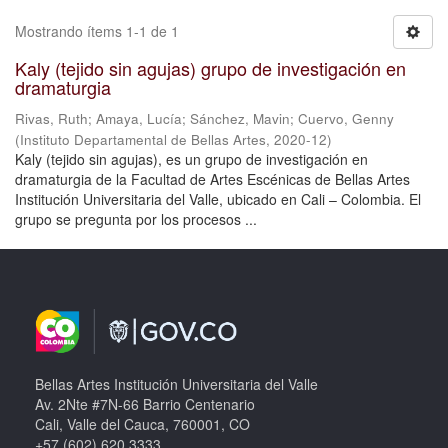
Mostrando ítems 1-1 de 1
Kaly (tejido sin agujas) grupo de investigación en
dramaturgia
Rivas, Ruth
;
Amaya, Lucía
;
Sánchez, Mavin
;
Cuervo, Genny
(
Instituto Departamental de Bellas Artes
,
2020-12
)
Kaly (tejido sin agujas), es un grupo de investigación en
dramaturgia de la Facultad de Artes Escénicas de Bellas Artes
Institución Universitaria del Valle, ubicado en Cali – Colombia. El
grupo se pregunta por los procesos ...
Bellas Artes Institución Universitaria del Valle
Av. 2Nte #7N-66 Barrio Centenario
Cali, Valle del Cauca, 760001, CO
+57 (602) 620 3333