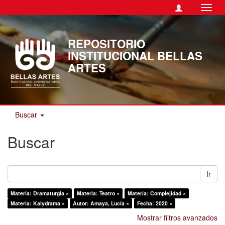
Camb
naveg
REPOSITORIO
INSTITUCIONAL BELLAS
ARTES
Buscar
Buscar
Ir
Materia: Dramaturgia ×
Materia: Teatro ×
Materia: Complejidad ×
Materia: Kalydrama ×
Autor: Amaya, Lucía ×
Fecha: 2020 ×
Mostrar filtros avanzados