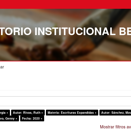
TORIO INSTITUCIONAL B
ar
rgia ×
Autor: Rivas, Ruth ×
Materia: Escrituras Expandidas ×
Autor: Sánchez, Mav
vo, Genny ×
Fecha: 2020 ×
Mostrar filtros 