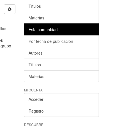
Títulos
Materias
llas
Esta comunidad
es
Por fecha de publicación
l grupo
Autores
Títulos
Materias
MI CUENTA
Acceder
Registro
DESCUBRE