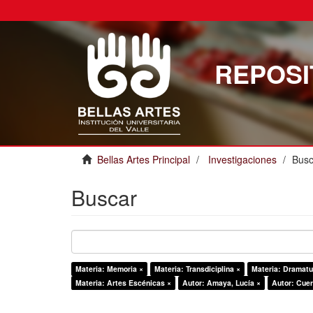
REPOSI
Bellas Artes Principal
Investigaciones
Busc
Buscar
Materia: Memoria ×
Materia: Transdiciplina ×
Materia: Dramatu
Materia: Artes Escénicas ×
Autor: Amaya, Lucía ×
Autor: Cuer