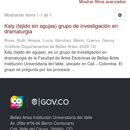
Mostrar filtros avanzados
Mostrando ítems 1-1 de 1
Kaly (tejido sin agujas) grupo de investigación en
dramaturgia
Rivas, Ruth
;
Amaya, Lucía
;
Sánchez, Mavin
;
Cuervo, Genny
(
Instituto Departamental de Bellas Artes
,
2020-12
)
Kaly (tejido sin agujas), es un grupo de investigación en
dramaturgia de la Facultad de Artes Escénicas de Bellas Artes
Institución Universitaria del Valle, ubicado en Cali – Colombia. El
grupo se pregunta por los procesos ...
Bellas Artes Institución Universitaria del Valle
Av. 2Nte #7N-66 Barrio Centenario
Cali, Valle del Cauca, 760001, CO