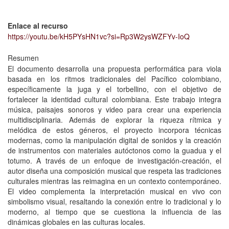
https://youtu.be/kH5PYsHN1vc?
si=Rp3W2ysWZFYv-IoQ
Enlace al recurso
https://youtu.be/kH5PYsHN1vc?si=Rp3W2ysWZFYv-IoQ
Resumen
El documento desarrolla una propuesta performática para viola
basada en los ritmos tradicionales del Pacífico colombiano,
específicamente la juga y el torbellino, con el objetivo de
fortalecer la identidad cultural colombiana. Este trabajo integra
música, paisajes sonoros y video para crear una experiencia
multidisciplinaria. Además de explorar la riqueza rítmica y
melódica de estos géneros, el proyecto incorpora técnicas
modernas, como la manipulación digital de sonidos y la creación
de instrumentos con materiales autóctonos como la guadua y el
totumo. A través de un enfoque de investigación-creación, el
autor diseña una composición musical que respeta las tradiciones
culturales mientras las reimagina en un contexto contemporáneo.
El video complementa la interpretación musical en vivo con
simbolismo visual, resaltando la conexión entre lo tradicional y lo
moderno, al tiempo que se cuestiona la influencia de las
dinámicas globales en las culturas locales.